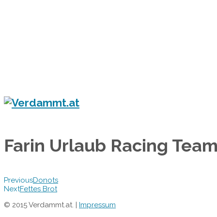
Home
Eventkalender
Flyergalerie
Konzert
Festival
Party
Blog
Verdammt.at - Das Leben ist ein Festival!
Farin Urlaub Racing Tea
Previous
Donots
Next
Fettes Brot
© 2015 Verdammt.at. |
Impressum