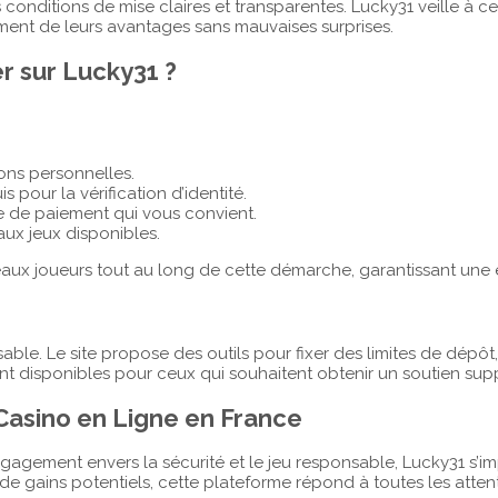
 conditions de mise claires et transparentes. Lucky31 veille à c
ement de leurs avantages sans mauvaises surprises.
r sur Lucky31 ?
ions personnelles.
pour la vérification d’identité.
e de paiement qui vous convient.
ux jeux disponibles.
ux joueurs tout au long de cette démarche, garantissant une e
ble. Le site propose des outils pour fixer des limites de dépôt, 
nt disponibles pour ceux qui souhaitent obtenir un soutien sup
Casino en Ligne en France
 engagement envers la sécurité et le jeu responsable, Lucky31 
de gains potentiels, cette plateforme répond à toutes les atten