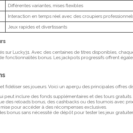
Différentes variantes, mises flexibles
Interaction en temps réel avec des croupiers professionnel
Jeux rapides et divertissants
urs
s sur Lucky31. Avec des centaines de titres disponibles, chaqu
de fonctionnalités bonus. Les jackpots progressifs offrent égale
ns
idéliser ses joueurs. Voici un aperçu des principales offres di
i peut inclure des fonds supplémentaires et des tours gratuits.
que des reloads bonus, des cashbacks ou des tournois avec prix 
mise pour accéder à des récompenses exclusives.
es bonus sans nécessité de dépôt pour tester les jeux gratuite