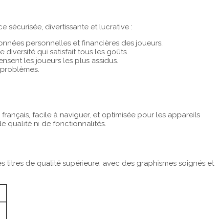
 sécurisée, divertissante et lucrative :
nnées personnelles et financières des joueurs.
versité qui satisfait tous les goûts.
ent les joueurs les plus assidus.
 problèmes.
rançais, facile à naviguer, et optimisée pour les appareils
e qualité ni de fonctionnalités.
s titres de qualité supérieure, avec des graphismes soignés et