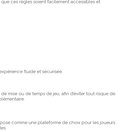
e que ces règles soient facilement accessibles et
xpérience fluide et sécurisée.
de mise ou de temps de jeu, afin d’éviter tout risque de
plémentaire.
s’impose comme une plateforme de choix pour les joueurs
tes.