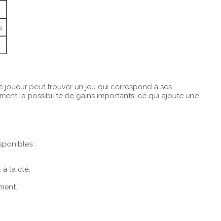
s
e joueur peut trouver un jeu qui correspond à ses
ment la possibilité de gains importants, ce qui ajoute une
sponibles :
à la clé.
ment.