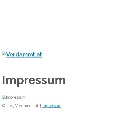
Home
Eventkalender
Flyergalerie
Konzert
Festival
Party
Blog
Verdammt.at - Das Leben ist ein Festival!
Impressum
© 2015 Verdammt.at. |
Impressum