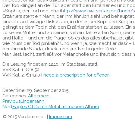
Der Tod klingelt an der Tür, aber statt den Erzähler ex und hop
»Sophia, der Tod und ich« (
http://www.kiwi-verlag.de/buch/
Erzählers steht ein Mann, der ihm ähnlich sieht und behaupte
eine absurd-witzige Diskussion, in der es um Kopf und Kragen
gelingt es dem Tod nicht, den Erzähler sterben zu lassen. Ei
zu seiner Mutter und zu seinem sieben Jahre alten Sohn, den e
und Hölle – und um die Frage, ob es das alles überhaupt gibt.
wie: Muss der Tod pinkeln? Und wenn ja, wie macht er das? – Un
berührende Suada, druck- und kraftvoll in jeder Zeile.
Man liest, lacht, zerfließt vor Melancholie und freut sich, das
Die Lesung findet am 12.10. im Stadtsaal statt.
VVK Kat. 1: €18,50
VVK Kat. 2: €14,50
i need a prescription for effexor
Date/time:
29. September 2015
Categories:
Allgemein
Previous
Lindemann
Next
Eagles Of Death Metal mit neuem Album
© 2015 Verdammt.at. |
Impressum