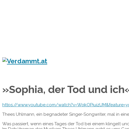
Home
Eventkalender
Flyergalerie
Konzert
Festival
Party
Blog
Verdammt.at - Das Leben ist ein Festival!
»Sophia, der Tod und ic
https://www.youtube.com/watch?v=WqkOPiuizUM&feature=y
Thees Uhlmann, ein begnadeter Singer-Songwriter, mal in eine
Was passiert, wenn eines Tages der Tod bei einem klingelt un
Im Debütroman des Musikers Thees Uhlmann geht es ums Gan