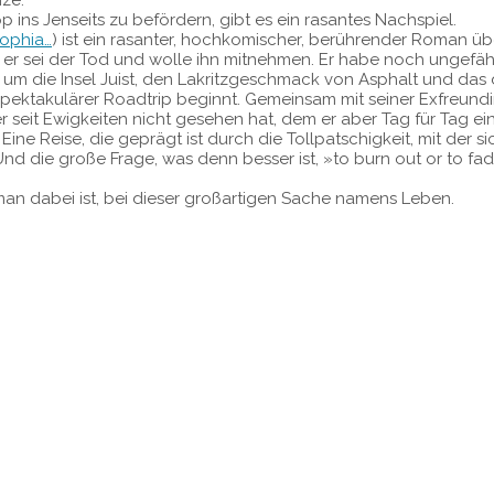
p ins Jenseits zu befördern, gibt es ein rasantes Nachspiel.
sophia…
) ist ein rasanter, hochkomischer, berührender Roman über
t, er sei der Tod und wolle ihn mitnehmen. Er habe noch ungefä
, um die Insel Juist, den Lakritzgeschmack von Asphalt und das
n spektakulärer Roadtrip beginnt. Gemeinsam mit seiner Exfreu
r seit Ewigkeiten nicht gesehen hat, dem er aber Tag für Tag ei
 Eine Reise, die geprägt ist durch die Tollpatschigkeit, mit de
d die große Frage, was denn besser ist, »to burn out or to fade
s man dabei ist, bei dieser großartigen Sache namens Leben.