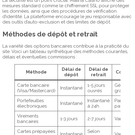
La sécurité est un point crucial. Malina Casino affiche des
mesures standard comme le chiffrement SSL pour protéger
les données, ainsi que des procédures de vérification
d’identité. La plateforme encourage le jeu responsable avec
des outils d’auto-exclusion et des limites de dépôt.
Méthodes de dépôt et retrait
La variété des options bancaires contribue à la praticité du
site. Voici un tableau synthétique des méthodes courantes,
délais et éventuelles commissions :
Délai de
Délai de
Méthode
Commis
dépôt
retrait
Carte bancaire
1-5 jours
Générale
Instantané
(Visa/Mastercard)
ouvrés
gratuite
Portefeuilles
Instantané
Parfois
Instantané
électroniques
à 24h
payant
Virements
1-3 jours
2-7 jours
Variable
bancaires
Cartes prépayées
Selon
Instantané
Variable