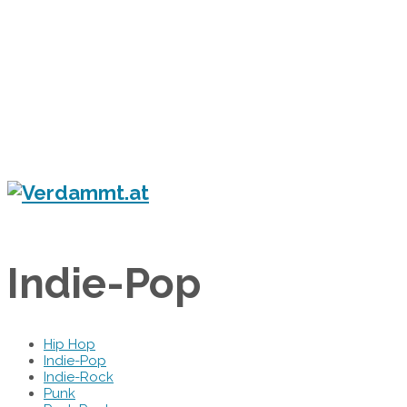
Home
Eventkalender
Flyergalerie
Konzert
Festival
Party
Blog
Verdammt.at - Das Leben ist ein Festival!
Indie-Pop
Hip Hop
Indie-Pop
Indie-Rock
Punk