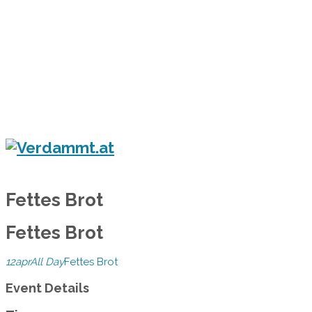
Home
Eventkalender
Flyergalerie
Konzert
Festival
Party
Blog
Verdammt.at - Das Leben ist ein Festival!
Fettes Brot
Fettes Brot
12
apr
All Day
Fettes Brot
Event Details