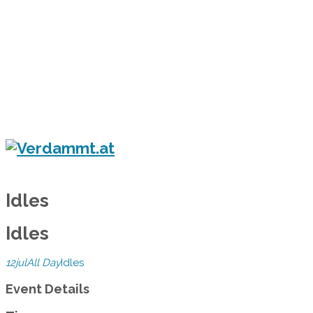
Home
Eventkalender
Flyergalerie
Konzert
Festival
Party
Blog
Verdammt.at - Das Leben ist ein Festival!
Idles
Idles
12
jul
All Day
Idles
Event Details