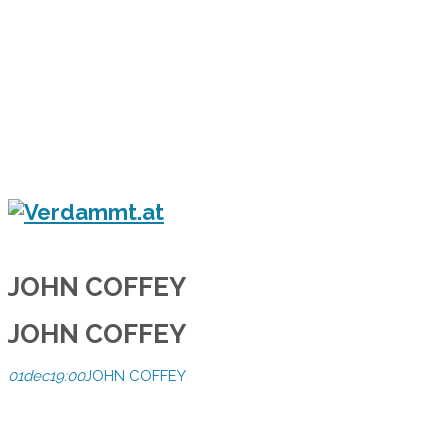
Home
Eventkalender
Flyergalerie
Konzert
Festival
Party
Blog
Verdammt.at - Das Leben ist ein Festival!
JOHN COFFEY
JOHN COFFEY
01
dec
19:00
JOHN COFFEY