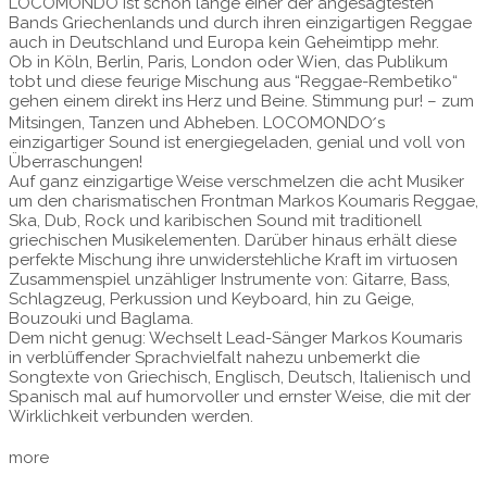
LOCOMONDO ist schon lange einer der angesagtesten
Bands Griechenlands und durch ihren einzigartigen Reggae
auch in Deutschland und Europa kein Geheimtipp mehr.
Ob in Köln, Berlin, Paris, London oder Wien, das Publikum
tobt und diese feurige Mischung aus “Reggae-Rembetiko“
gehen einem direkt ins Herz und Beine. Stimmung pur! – zum
Mitsingen, Tanzen und Abheben. LOCOMONDO ́s
einzigartiger Sound ist energiegeladen, genial und voll von
Überraschungen!
Auf ganz einzigartige Weise verschmelzen die acht Musiker
um den charismatischen Frontman Markos Koumaris Reggae,
Ska, Dub, Rock und karibischen Sound mit traditionell
griechischen Musikelementen. Darüber hinaus erhält diese
perfekte Mischung ihre unwiderstehliche Kraft im virtuosen
Zusammenspiel unzähliger Instrumente von: Gitarre, Bass,
Schlagzeug, Perkussion und Keyboard, hin zu Geige,
Bouzouki und Baglama.
Dem nicht genug: Wechselt Lead-Sänger Markos Koumaris
in verblüffender Sprachvielfalt nahezu unbemerkt die
Songtexte von Griechisch, Englisch, Deutsch, Italienisch und
Spanisch mal auf humorvoller und ernster Weise, die mit der
Wirklichkeit verbunden werden.
more