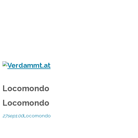
Home
Eventkalender
Flyergalerie
Konzert
Festival
Party
Blog
Verdammt.at - Das Leben ist ein Festival!
Locomondo
Locomondo
27
sep
1:00
Locomondo