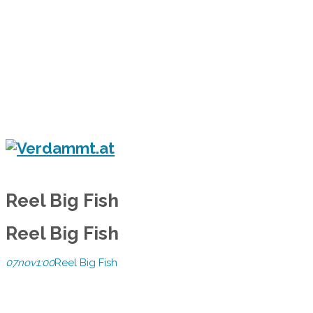
Home
Eventkalender
Flyergalerie
Konzert
Festival
Party
Blog
Verdammt.at - Das Leben ist ein Festival!
Reel Big Fish
Reel Big Fish
07
nov
1:00
Reel Big Fish