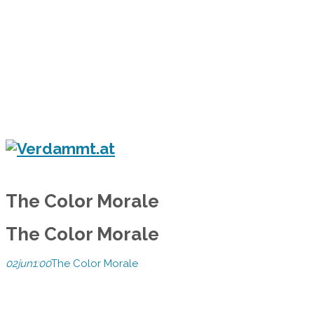
Home
Eventkalender
Flyergalerie
Konzert
Festival
Party
Blog
Verdammt.at - Das Leben ist ein Festival!
The Color Morale
The Color Morale
02
jun
1:00
The Color Morale