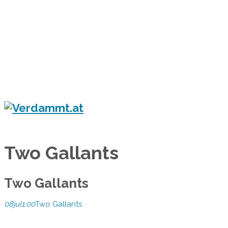
Home
Eventkalender
Flyergalerie
Konzert
Festival
Party
Blog
Verdammt.at - Das Leben ist ein Festival!
Two Gallants
Two Gallants
08
jul
1:00
Two Gallants