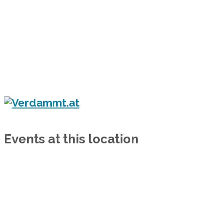
Home
Eventkalender
Flyergalerie
Konzert
Festival
Party
Blog
Verdammt.at - Das Leben ist ein Festival!
Events at this location