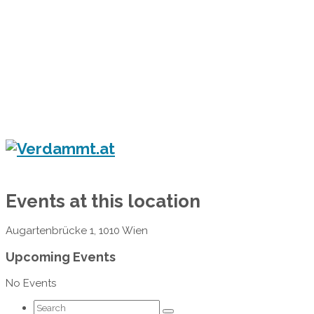
Home
Eventkalender
Flyergalerie
Konzert
Festival
Party
Blog
Verdammt.at - Das Leben ist ein Festival!
Events at this location
Augartenbrücke 1, 1010 Wien
Upcoming Events
No Events