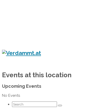
Home
Eventkalender
Flyergalerie
Konzert
Festival
Party
Blog
Verdammt.at - Das Leben ist ein Festival!
Events at this location
Upcoming Events
No Events