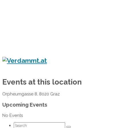
Home
Eventkalender
Flyergalerie
Konzert
Festival
Party
Blog
Verdammt.at - Das Leben ist ein Festival!
Events at this location
Orpheumgasse 8, 8020 Graz
Upcoming Events
No Events