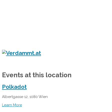
Home
Eventkalender
Flyergalerie
Konzert
Festival
Party
Blog
Verdammt.at - Das Leben ist ein Festival!
Events at this location
Polkadot
Albertgasse 12, 1080 Wien
Learn More