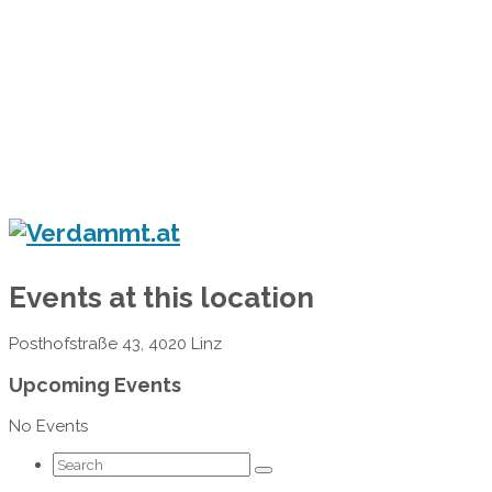
Home
Eventkalender
Flyergalerie
Konzert
Festival
Party
Blog
Events at this location
Posthofstraße 43, 4020 Linz
Upcoming Events
No Events